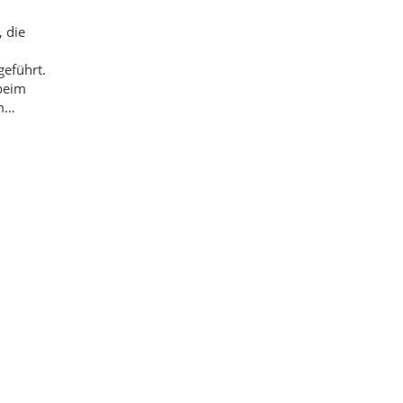
 die
geführt.
beim
am…